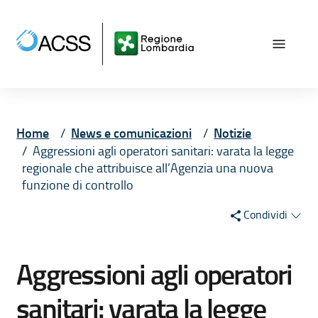
Vai ai contenuti
Vai al menù principale
Vai al piede di pagina
Home
News e comunicazioni
Notizie
Aggressioni agli operatori sanitari: varata la legge
regionale che attribuisce all’Agenzia una nuova
funzione di controllo
Condividi
Aggressioni agli operatori
sanitari: varata la legge