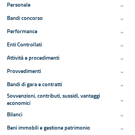
Personale
Persona
Bandi concorso
Bandi c
Performance
Perform
Enti Controllati
Enti Con
Attività e procedimenti
Attività
Provvedimenti
Provved
Bandi di gara e contratti
Bandi di
Sovvenzioni, contributi, sussidi, vantaggi
Sovvenzi
economici
Bilanci
Bilanci
Beni immobili e gestione patrimonio
Beni imm