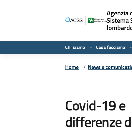
Agenzia d
Sistema 
lombard
Chi siamo
Cosa facciamo
Vai ai contenuti
Vai al menù principale
Vai al piede di pagina
Home
News e comunicazi
Covid-19 e
differenze d