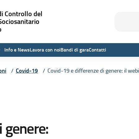
i Controllo del
Cerca
Cerca
Sociosanitario
o
Info e News
Lavora con noi
Bandi di gara
Contatti
oni
Covid-19
Covid-19 e differenze di genere: il w
i genere: