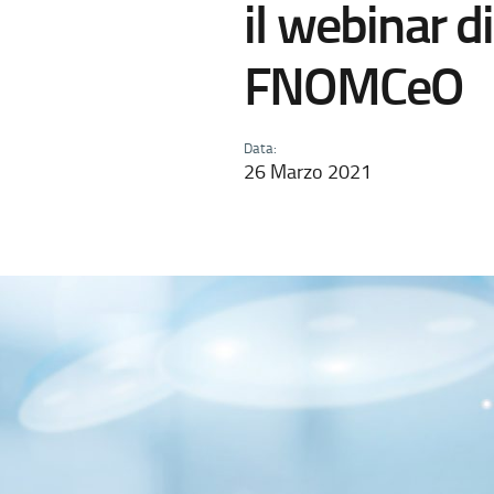
il webinar di
FNOMCeO
Data:
26 Marzo 2021