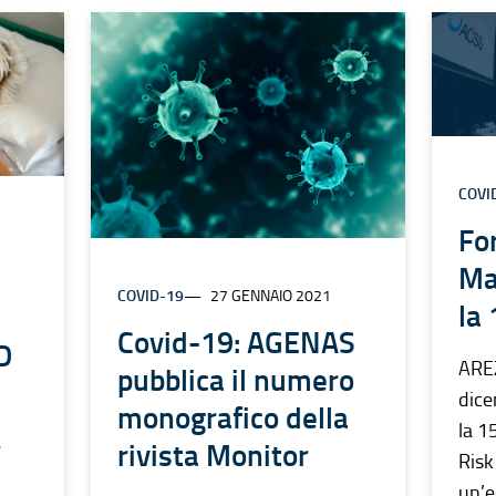
COVI
Fo
Ma
COVID-19
27 GENNAIO 2021
la
Covid-19: AGENAS
D
AREZ
pubblica il numero
dice
monografico della
la 1
e
rivista Monitor
Ris
un’e