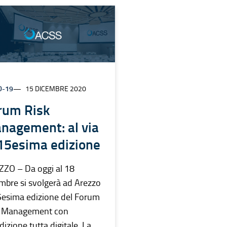
D-19
15 DICEMBRE 2020
rum Risk
nagement: al via
 15esima edizione
ZO – Da oggi al 18
mbre si svolgerà ad Arezzo
5esima edizione del Forum
k Management con
dizione tutta digitale. La