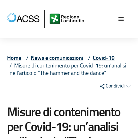
Vai ai contenuti
Vai al menù principale
Vai al piede di pagina
Home
News e comunicazioni
Covid-19
Misure di contenimento per Covid-19: un’analisi
nell’articolo “The hammer and the dance”
Condividi
Misure di contenimento
per Covid-19: un’analisi