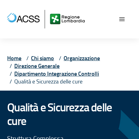
Vai ai contenuti
Vai al menù principale
Vai al piede di pagina
Home
Chi siamo
Organizzazione
Direzione Generale
Dipartimento Integrazione Controlli
Qualità e Sicurezza delle cure
Qualità e Sicurezza delle
cure
Struttura Complessa