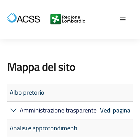
Vai ai contenuti
Vai al menù principale
Vai al piede di pagina
Mappa del sito
Albo pretorio
Amministrazione trasparente
Vedi pagina
Analisi e approfondimenti