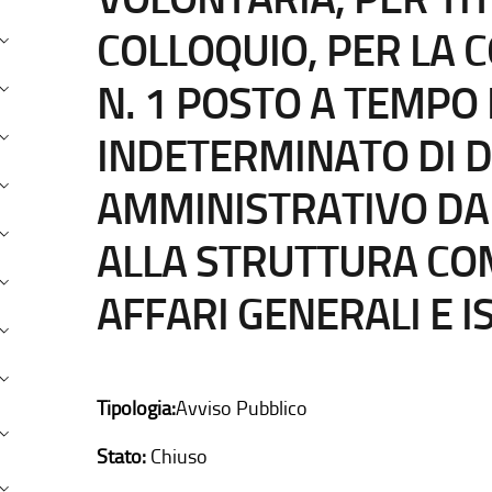
COLLOQUIO, PER LA 
onsulenti e Collaboratori
ersonale
N. 1 POSTO A TEMPO
andi concorso
INDETERMINATO DI D
erformance
AMMINISTRATIVO DA
nti Controllati
ALLA STRUTTURA CO
ttività e procedimenti
AFFARI GENERALI E I
rovvedimenti
andi di gara e contratti
Tipologia:
Avviso Pubblico
ovvenzioni, contributi, sussidi, vantaggi economici
Stato:
Chiuso
ilanci