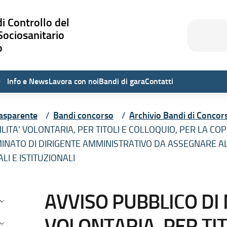
i Controllo del
Cerca
Cerca
Sociosanitario
o
Info e News
Lavora con noi
Bandi di gara
Contatti
asparente
Bandi concorso
Archivio Bandi di Concor
LITA’ VOLONTARIA, PER TITOLI E COLLOQUIO, PER LA COP
INATO DI DIRIGENTE AMMINISTRATIVO DA ASSEGNARE A
I E ISTITUZIONALI
testuale di Amministrazione Tra
AVVISO PUBBLICO DI 
isposizioni generali
VOLONTARIA, PER TIT
rganizzazione