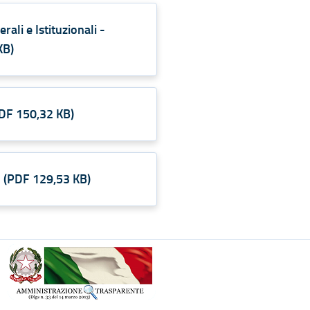
ali e Istituzionali -
KB
)
DF
150,32 KB
)
G
(
PDF
129,53 KB
)