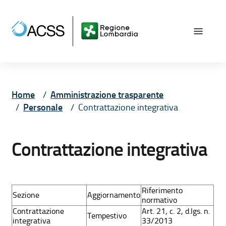
Vai ai contenuti
Vai al menù principale
Vai al piede di pagina
Home
Amministrazione trasparente
Personale
Contrattazione integrativa
Contrattazione integrativa
Riferimento
Sezione
Aggiornamento
normativo
Contrattazione
Art. 21, c. 2, d.lgs. n.
Tempestivo
integrativa
33/2013