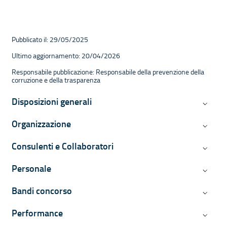
Pubblicato il: 29/05/2025
Ultimo aggiornamento: 20/04/2026
Responsabile pubblicazione: Responsabile della prevenzione della
corruzione e della trasparenza
Navigazione contestuale di Ammini
Disposizioni generali
Disposiz
Organizzazione
Organiz
Consulenti e Collaboratori
Consulen
Personale
Persona
Bandi concorso
Bandi c
Performance
Perform