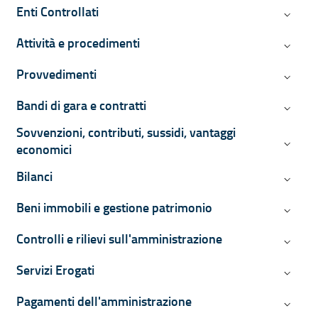
Enti Controllati
Enti Con
Attività e procedimenti
Attività
Provvedimenti
Provved
Bandi di gara e contratti
Bandi di
Sovvenzioni, contributi, sussidi, vantaggi
Sovvenzi
economici
Bilanci
Bilanci
Beni immobili e gestione patrimonio
Beni imm
Controlli e rilievi sull'amministrazione
Controll
Servizi Erogati
Servizi 
Pagamenti dell'amministrazione
Pagamen