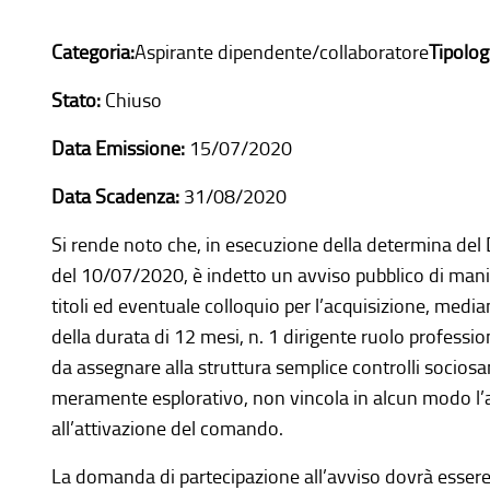
zioni, contributi, sussidi, vantaggi economici
Categoria:
Aspirante dipendente/collaboratore
Tipolog
Stato:
Chiuso
mmobili e gestione patrimonio
Data Emissione:
15/07/2020
Data Scadenza:
31/08/2020
li e rilievi sull'amministrazione
Si rende noto che, in esecuzione della determina del 
 Erogati
del 10/07/2020, è indetto un avviso pubblico di manif
titoli ed eventuale colloquio per l’acquisizione, me
nti dell'amministrazione
della durata di 12 mesi, n. 1 dirigente ruolo professi
da assegnare alla struttura semplice controlli sociosan
Pubbliche
meramente esplorativo, non vincola in alcun modo l
all’attivazione del comando.
La domanda di partecipazione all’avviso dovrà essere 