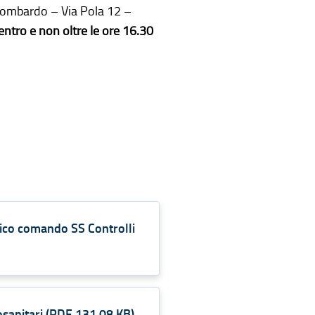
 Lombardo – Via Pola 12 –
entro e non oltre le ore 16.30
ico comando SS Controlli
sanitari
(
PDF
131,08 KB
)