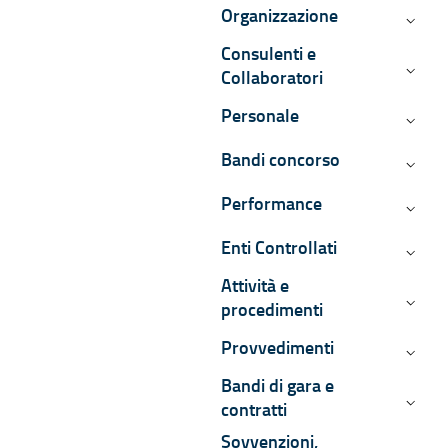
Organizzazione
Organi
Consulenti e
Consul
Collaboratori
Personale
Person
Bandi concorso
Bandi 
Performance
Perfo
Enti Controllati
Enti Co
Attività e
Attivi
procedimenti
Provvedimenti
Provv
Bandi di gara e
Bandi d
contratti
Sovvenzioni,