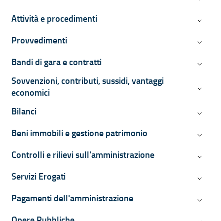
Attività e procedimenti
Attività
Provvedimenti
Provved
Bandi di gara e contratti
Bandi di
Sovvenzioni, contributi, sussidi, vantaggi
Sovvenzi
economici
Bilanci
Bilanci
Beni immobili e gestione patrimonio
Beni imm
Controlli e rilievi sull'amministrazione
Controll
Servizi Erogati
Servizi 
Pagamenti dell'amministrazione
Pagamen
Opere Pubbliche