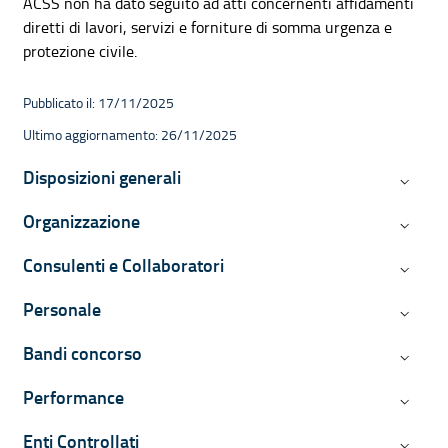
ACSS non ha dato seguito ad atti concernenti affidamenti
diretti di lavori, servizi e forniture di somma urgenza e
protezione civile.
Pubblicato il: 17/11/2025
Ultimo aggiornamento: 26/11/2025
Navigazione contestuale di Ammini
Disposizioni generali
Disposiz
Organizzazione
Organiz
Consulenti e Collaboratori
Consulen
Personale
Persona
Bandi concorso
Bandi c
Performance
Perform
Enti Controllati
Enti Con