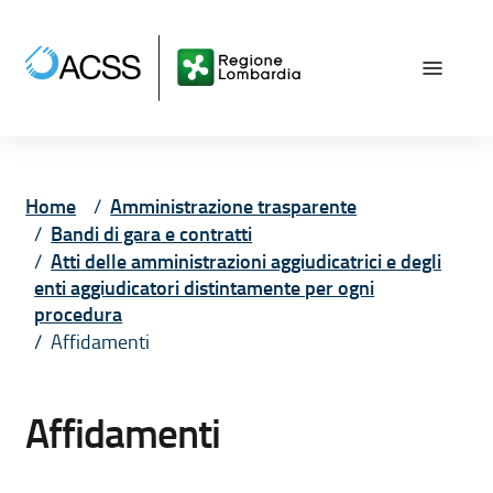
Vai ai contenuti
Vai al menù principale
Vai al piede di pagina
Home
Amministrazione trasparente
Bandi di gara e contratti
Atti delle amministrazioni aggiudicatrici e degli
enti aggiudicatori distintamente per ogni
procedura
Affidamenti
Affidamenti