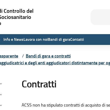
i Controllo del
Cerca
Cerca
Sociosanitario
o
Info e News
Lavora con noi
Bandi di gara
Contatti
asparente
Bandi di gara e contratti
aggiudicatrici e degli enti aggiudicatori distintamente per 
testuale di Amministrazione Tra
Contratti
isposizioni generali
rganizzazione
onsulenti e Collaboratori
ACSS non ha stipulato contratti di acquisto di se