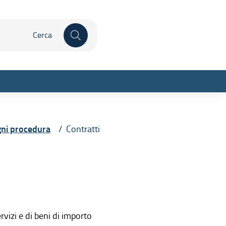
 qui
Inizia la ricerca
ogni procedura
Contratti
sparente
rvizi e di beni di importo