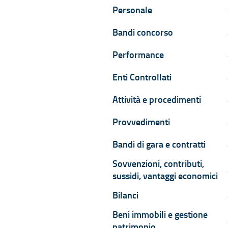
Personale
P
Bandi concorso
B
Performance
P
Enti Controllati
E
Attività e procedimenti
A
Provvedimenti
P
Bandi di gara e contratti
B
Sovvenzioni, contributi,
S
sussidi, vantaggi economici
Bilanci
B
Beni immobili e gestione
B
patrimonio