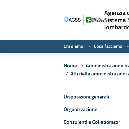
Agenzia d
Sistema 
lombard
Chi siamo
Cosa facciamo
Vai ai contenuti
Vai al menù principale
Vai al piede di pagina
Home
Amministrazione tr
Atti delle amministrazioni 
Navigazione con
Disposizioni generali
D
Organizzazione
O
Consulenti e Collaboratori
C