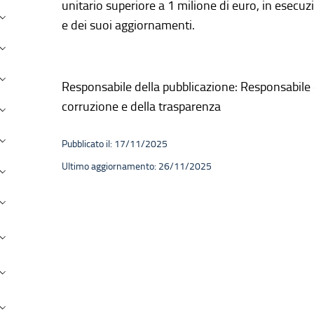
unitario superiore a 1 milione di euro, in esec
ersonale
e dei suoi aggiornamenti.
andi concorso
erformance
Responsabile della pubblicazione: Responsabile 
corruzione e della trasparenza
nti Controllati
ttività e procedimenti
Pubblicato il: 17/11/2025
Ultimo aggiornamento: 26/11/2025
rovvedimenti
andi di gara e contratti
ovvenzioni, contributi, sussidi, vantaggi economici
ilanci
eni immobili e gestione patrimonio