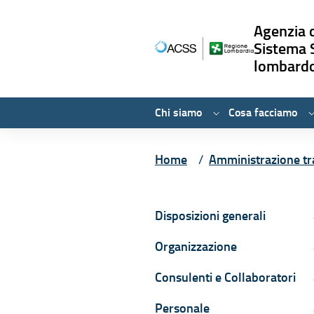
Agenzia d
Sistema 
lombard
Chi siamo
Cosa facciamo
Vai ai contenuti
Vai al menù principale
Vai al piede di pagina
Home
Amministrazione tr
Navigazione con
Disposizioni generali
D
Organizzazione
O
Consulenti e Collaboratori
C
Personale
P