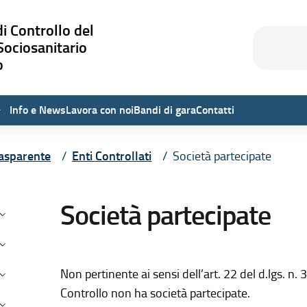
i Controllo del
Cerca
Cerca
Sociosanitario
o
Info e News
Lavora con noi
Bandi di gara
Contatti
asparente
Enti Controllati
Società partecipate
testuale di Amministrazione Tra
Società partecipate
isposizioni generali
rganizzazione
onsulenti e Collaboratori
Non pertinente ai sensi dell’art. 22 del d.lgs. n.
Controllo non ha società partecipate.
ersonale