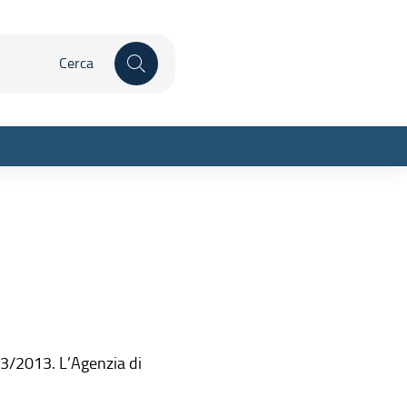
 qui
Inizia la ricerca
sparente
 33/2013. L’Agenzia di