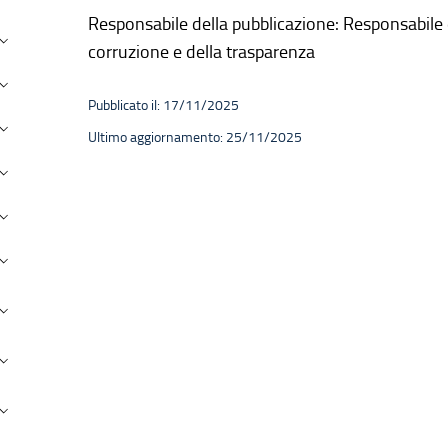
Responsabile della pubblicazione: Responsabile 
andi concorso
corruzione e della trasparenza
erformance
Pubblicato il: 17/11/2025
nti Controllati
Ultimo aggiornamento: 25/11/2025
ttività e procedimenti
rovvedimenti
andi di gara e contratti
ovvenzioni, contributi, sussidi, vantaggi economici
ilanci
eni immobili e gestione patrimonio