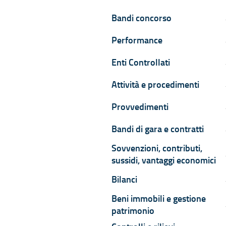
Bandi concorso
B
Performance
P
Enti Controllati
E
Attività e procedimenti
A
Provvedimenti
P
Bandi di gara e contratti
B
Sovvenzioni, contributi,
S
sussidi, vantaggi economici
Bilanci
B
Beni immobili e gestione
B
patrimonio