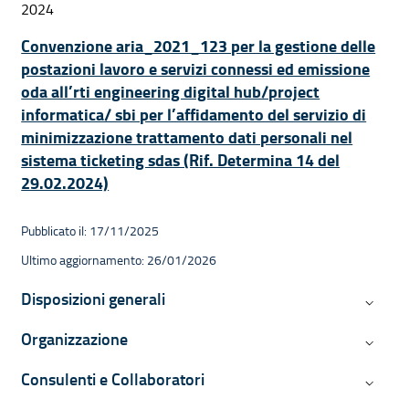
2024
Convenzione aria_2021_123 per la gestione delle
postazioni lavoro e servizi connessi ed emissione
oda all’rti engineering digital hub/project
informatica/ sbi per l’affidamento del servizio di
minimizzazione trattamento dati personali nel
sistema ticketing sdas (Rif. Determina 14 del
29.02.2024)
Pubblicato il: 17/11/2025
Ultimo aggiornamento: 26/01/2026
Navigazione contestuale di Ammini
Disposizioni generali
Disposiz
Organizzazione
Organiz
Consulenti e Collaboratori
Consulen