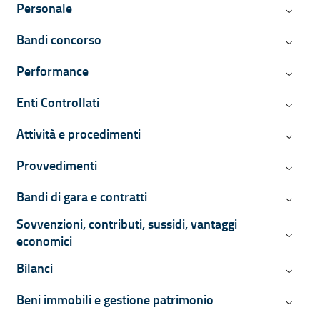
Personale
Persona
Bandi concorso
Bandi c
Performance
Perform
Enti Controllati
Enti Con
Attività e procedimenti
Attività
Provvedimenti
Provved
Bandi di gara e contratti
Bandi di
Sovvenzioni, contributi, sussidi, vantaggi
Sovvenzi
economici
Bilanci
Bilanci
Beni immobili e gestione patrimonio
Beni imm