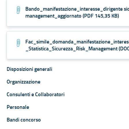
Bando_manifestazione_interesse_dirigente sicur
management_aggiornato
(
PDF
145,35 KB
)
Fac_simile_domanda_manifestazione_intere
_Statistica_Sicurezza_Risk_Management
(
DO
Navigazione contestuale di Ammini
Disposizioni generali
Organizzazione
Consulenti e Collaboratori
Personale
Bandi concorso