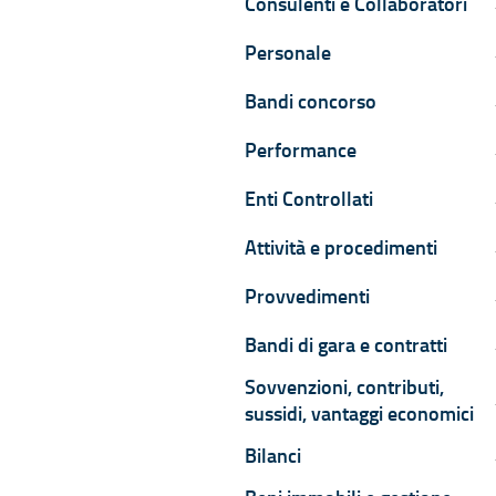
Consulenti e Collaboratori
C
Personale
P
Bandi concorso
B
Performance
P
Enti Controllati
E
Attività e procedimenti
A
Provvedimenti
P
Bandi di gara e contratti
B
Sovvenzioni, contributi,
S
sussidi, vantaggi economici
Bilanci
B