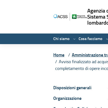
Agenzia d
Sistema 
lombard
Chi siamo
Cosa facciamo
Vai ai contenuti
Vai al menù principale
Vai al piede di pagina
Home
Amministrazione tr
Avviso finalizzato ad acquis
completamento di opere incom
Navigazione con
Disposizioni generali
D
Organizzazione
O