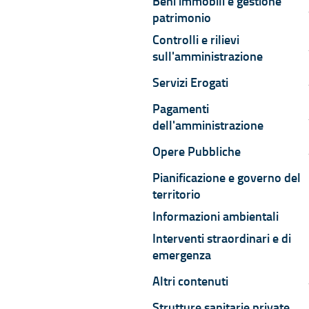
Beni immobili e gestione
B
patrimonio
Controlli e rilievi
C
sull'amministrazione
Servizi Erogati
S
Pagamenti
P
dell'amministrazione
Opere Pubbliche
O
Pianificazione e governo del
territorio
Informazioni ambientali
Interventi straordinari e di
emergenza
Altri contenuti
A
Strutture sanitarie private