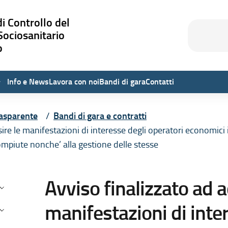
i Controllo del
Cerca
Cerca
Sociosanitario
o
Info e News
Lavora con noi
Bandi di gara
Contatti
asparente
Bandi di gara e contratti
ire le manifestazioni di interesse degli operatori economici i
piute nonche’ alla gestione delle stesse
testuale di Amministrazione Tra
Avviso finalizzato ad a
isposizioni generali
manifestazioni di inte
rganizzazione