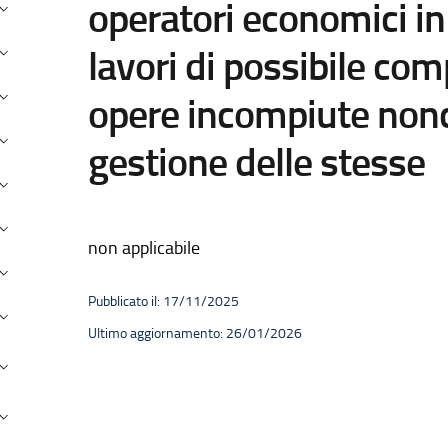
operatori economici in
onsulenti e Collaboratori
ersonale
lavori di possibile co
andi concorso
opere incompiute nonc
erformance
gestione delle stesse
nti Controllati
ttività e procedimenti
non applicabile
rovvedimenti
Pubblicato il: 17/11/2025
andi di gara e contratti
Ultimo aggiornamento: 26/01/2026
ovvenzioni, contributi, sussidi, vantaggi economici
ilanci