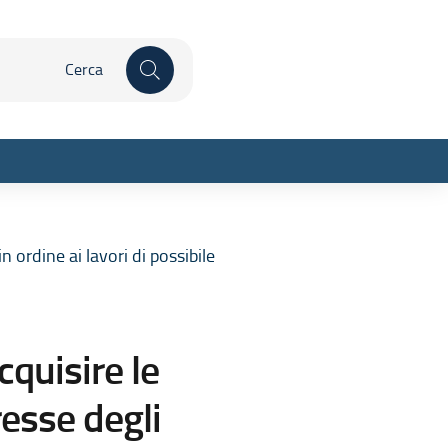
 qui
Inizia la ricerca
n ordine ai lavori di possibile
sparente
cquisire le
resse degli