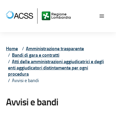
Vai ai contenuti
Vai al menù principale
Vai al piede di pagina
Home
Amministrazione trasparente
Bandi di gara e contratti
Atti delle amministrazioni aggiudicatrici e degli
enti aggiudicatori distintamente per ogni
procedura
Avvisi e bandi
Avvisi e bandi