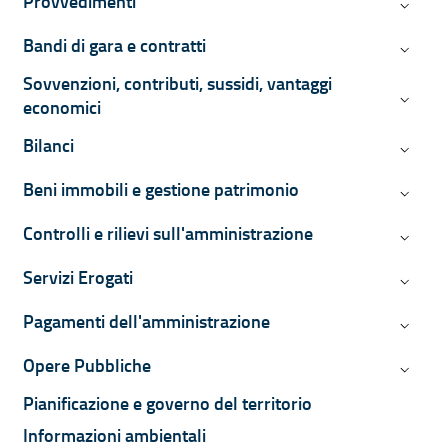
Provvedimenti
Provved
Bandi di gara e contratti
Bandi di
Sovvenzioni, contributi, sussidi, vantaggi
Sovvenzi
economici
Bilanci
Bilanci
Beni immobili e gestione patrimonio
Beni imm
Controlli e rilievi sull'amministrazione
Controll
Servizi Erogati
Servizi 
Pagamenti dell'amministrazione
Pagamen
Opere Pubbliche
Opere P
Pianificazione e governo del territorio
Informazioni ambientali