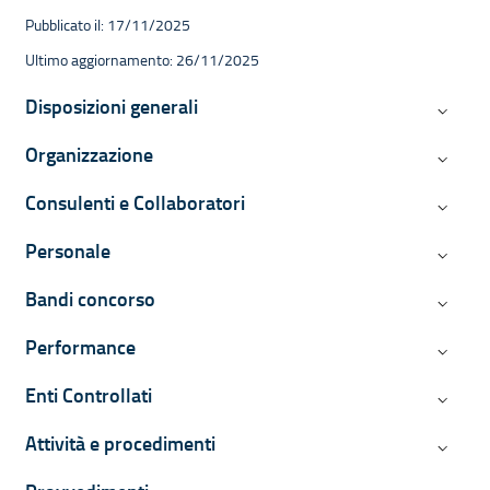
Pubblicato il: 17/11/2025
Ultimo aggiornamento: 26/11/2025
Navigazione contestuale di Ammini
Disposizioni generali
Disposiz
Organizzazione
Organiz
Consulenti e Collaboratori
Consulen
Personale
Persona
Bandi concorso
Bandi c
Performance
Perform
Enti Controllati
Enti Con
Attività e procedimenti
Attività