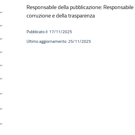
Responsabile della pubblicazione: Responsabile 
andi concorso
corruzione e della trasparenza
erformance
Pubblicato il: 17/11/2025
nti Controllati
Ultimo aggiornamento: 25/11/2025
ttività e procedimenti
rovvedimenti
andi di gara e contratti
ovvenzioni, contributi, sussidi, vantaggi economici
ilanci
eni immobili e gestione patrimonio