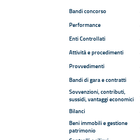
Bandi concorso
B
Performance
P
Enti Controllati
E
Attività e procedimenti
A
Provvedimenti
P
Bandi di gara e contratti
B
Sovvenzioni, contributi,
S
sussidi, vantaggi economici
Bilanci
B
Beni immobili e gestione
B
patrimonio