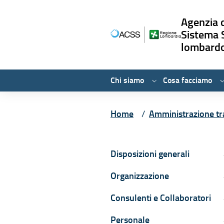
Agenzia d
Sistema 
lombard
Chi siamo
Cosa facciamo
Vai ai contenuti
Vai al menù principale
Vai al piede di pagina
Home
Amministrazione tr
Navigazione con
Disposizioni generali
D
Organizzazione
O
Consulenti e Collaboratori
C
Personale
P