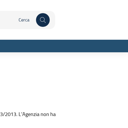
 qui
Inizia la ricerca
sparente
. 33/2013. L’Agenzia non ha