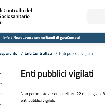
i Controllo del
Cerca
Cerca
Sociosanitario
o
Info e News
Lavora con noi
Bandi di gara
Contatti
asparente
Enti Controllati
Enti pubblici vigilati
testuale di Amministrazione Tra
Enti pubblici vigilati
isposizioni generali
rganizzazione
onsulenti e Collaboratori
Non pertinente ai sensi dell’art. 22 del d.lgs. n
enti pubblici vigilati.
ersonale