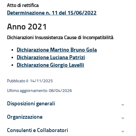
Atto di rettifica
Determinazione n. 11 del 15/06/2022
Anno 2021
Dichiarazioni Insussistenza Cause di Incompatibilità
Dichiarazione Martino Bruno Gola
Dichiarazione Luciana Patrizi
Dichiarazione Giorgio Lavelli
Pubblicato il: 14/11/2025
Ultimo aggiornamento: 08/04/2026
Navigazione contestuale di Ammini
Disposizioni generali
Disposiz
Organizzazione
Organiz
Consulenti e Collaboratori
Consulen