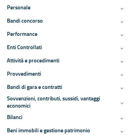
Personale
Persona
Bandi concorso
Bandi c
Performance
Perform
Enti Controllati
Enti Con
Attività e procedimenti
Attività
Provvedimenti
Provved
Bandi di gara e contratti
Bandi di
Sovvenzioni, contributi, sussidi, vantaggi
Sovvenzi
economici
Bilanci
Bilanci
Beni immobili e gestione patrimonio
Beni imm