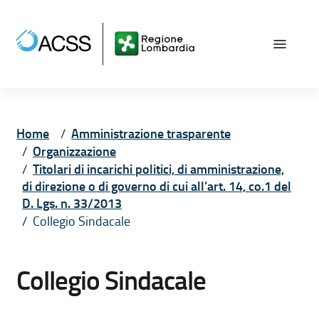
Vai ai contenuti
Vai al menù principale
Vai al piede di pagina
Home
Amministrazione trasparente
Organizzazione
Titolari di incarichi politici, di amministrazione,
di direzione o di governo di cui all’art. 14, co.1 del
D. Lgs. n. 33/2013
Collegio Sindacale
Collegio Sindacale