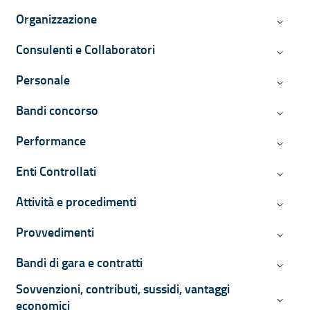
Organizzazione
Organiz
Consulenti e Collaboratori
Consulen
Personale
Persona
Bandi concorso
Bandi c
Performance
Perform
Enti Controllati
Enti Con
Attività e procedimenti
Attività
Provvedimenti
Provved
Bandi di gara e contratti
Bandi di
Sovvenzioni, contributi, sussidi, vantaggi
Sovvenzi
economici