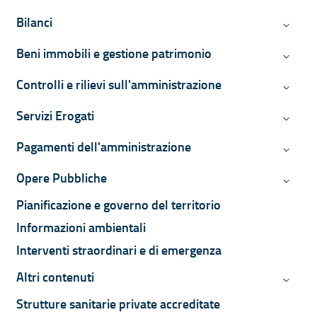
Bilanci
Bilanci
Beni immobili e gestione patrimonio
Beni imm
Controlli e rilievi sull'amministrazione
Controll
Servizi Erogati
Servizi 
Pagamenti dell'amministrazione
Pagamen
Opere Pubbliche
Opere P
Pianificazione e governo del territorio
Informazioni ambientali
Interventi straordinari e di emergenza
Altri contenuti
Altri co
Strutture sanitarie private accreditate