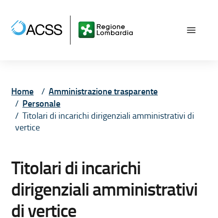
Vai ai contenuti
Vai al menù principale
Vai al piede di pagina
Home
Amministrazione trasparente
Personale
Titolari di incarichi dirigenziali amministrativi di
vertice
Titolari di incarichi
dirigenziali amministrativi
di vertice