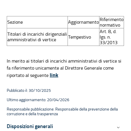
Riferimento
Sezione
Aggiornamento
normativo
Art. 8, d.
Titolari di incarichi dirigenziali
Tempestivo
lgs. n.
amministrativi di vertice
33/2013
In merito ai titolari di incarichi amministrativi di vertice si
fa riferimento unicamente al Direttore Generale come
link
riportato al seguente
Pubblicato il: 30/10/2025
Ultimo aggiornamento: 20/04/2026
Responsabile pubblicazione: Responsabile della prevenzione della
corruzione e della trasparenza
Navigazione contestuale di Ammini
Disposizioni generali
Disposiz