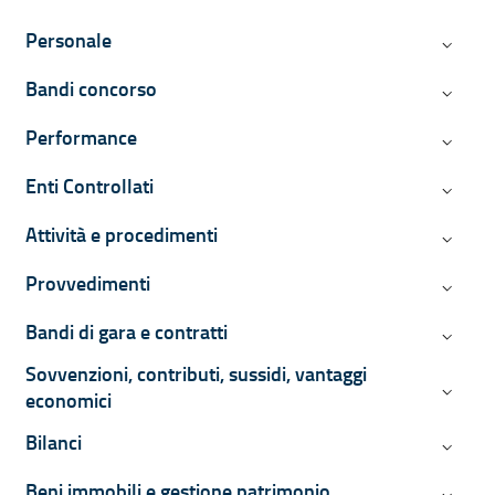
Personale
Persona
Bandi concorso
Bandi c
Performance
Perform
Enti Controllati
Enti Con
Attività e procedimenti
Attività
Provvedimenti
Provved
Bandi di gara e contratti
Bandi di
Sovvenzioni, contributi, sussidi, vantaggi
Sovvenzi
economici
Bilanci
Bilanci
Beni immobili e gestione patrimonio
Beni imm