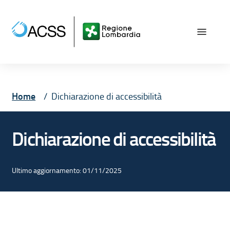
Vai ai contenuti
Vai al menù principale
Vai al piede di pagina
Home
Dichiarazione di accessibilità
Dichiarazione di accessibilità
Ultimo aggiornamento: 01/11/2025