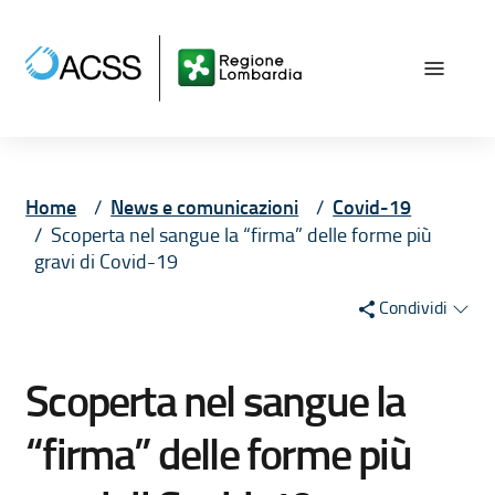
Vai ai contenuti
Vai al menù principale
Vai al piede di pagina
Home
News e comunicazioni
Covid-19
Scoperta nel sangue la “firma” delle forme più
gravi di Covid-19
Condividi
Scoperta nel sangue la
“firma” delle forme più