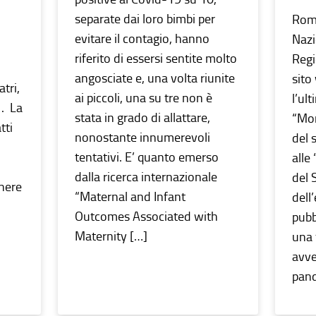
separate dai loro bimbi per
Rom
evitare il contagio, hanno
Nazi
riferito di essersi sentite molto
Regi
angosciate e, una volta riunite
sito
tri,
ai piccoli, una su tre non è
l’ul
1. La
stata in grado di allattare,
“Mon
tti
nonostante innumerevoli
del 
tentativi. E’ quanto emerso
alle
dalla ricerca internazionale
del 
enere
“Maternal and Infant
dell
Outcomes Associated with
pubb
Maternity […]
una 
avve
pand