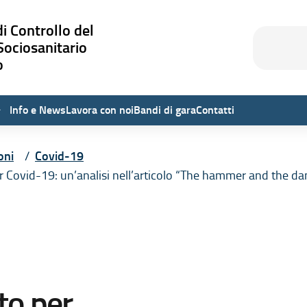
i Controllo del
Cerca
Cerca
Sociosanitario
o
Info e News
Lavora con noi
Bandi di gara
Contatti
oni
Covid-19
 Covid-19: un’analisi nell’articolo “The hammer and the da
to per