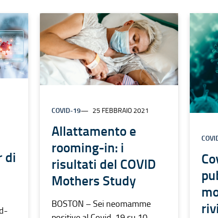
COVID-19
25 FEBBRAIO 2021
Allattamento e
COVI
rooming-in: i
 di
Co
risultati del COVID
pu
Mothers Study
mo
BOSTON – Sei neomamme
ri
id-
positive al Covid-19 su 10,