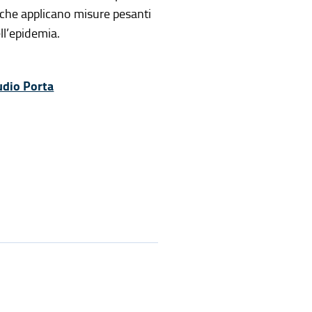
, che applicano misure pesanti
ll’epidemia.
audio Porta