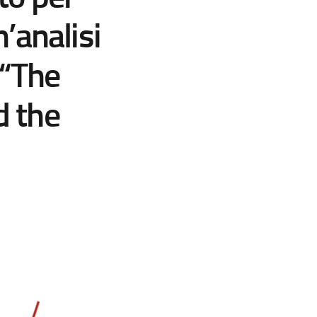
’analisi
 “The
 the