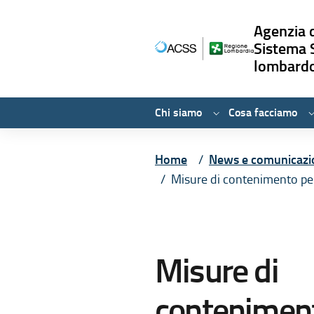
Agenzia d
Sistema 
lombard
Chi siamo
Cosa facciamo
Vai ai contenuti
Vai al menù principale
Vai al piede di pagina
Home
News e comunicazi
Misure di contenimento per
Misure di
contenimen